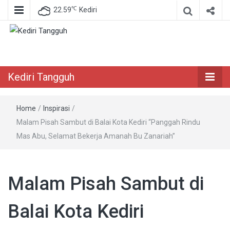
℃
22.59
Kediri
Berita Akurat Terpercaya
Kediri Tangguh
Kediri Tangguh
Home
/
Inspirasi
/
Malam Pisah Sambut di Balai Kota Kediri “Panggah Rindu
Mas Abu, Selamat Bekerja Amanah Bu Zanariah”
Malam Pisah Sambut di
Balai Kota Kediri