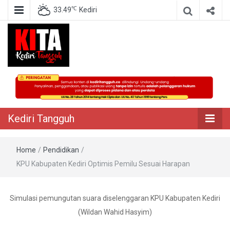
℃
33.49
Kediri
Berita Akurat Terpercaya
Kediri Tangguh
Kediri Tangguh
Home
/
Pendidikan
/
KPU Kabupaten Kediri Optimis Pemilu Sesuai Harapan
Simulasi pemungutan suara diselenggaran KPU Kabupaten Kediri
(Wildan Wahid Hasyim)