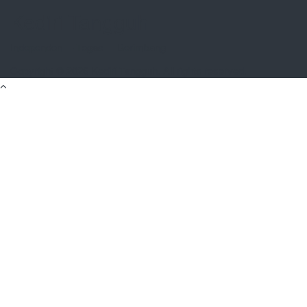
Kediri Tangguh
Independen – Tegas – Berimbang
Copyright © 2026
Kediri Tangguh
. All rights reserved.