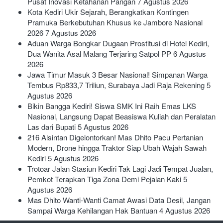
Pusat Inovasi Ketahanan Pangan
7 Agustus 2026
Kota Kediri Ukir Sejarah, Berangkatkan Kontingen
Pramuka Berkebutuhan Khusus ke Jambore Nasional
2026
7 Agustus 2026
Aduan Warga Bongkar Dugaan Prostitusi di Hotel Kediri,
Dua Wanita Asal Malang Terjaring Satpol PP
6 Agustus
2026
Jawa Timur Masuk 3 Besar Nasional! Simpanan Warga
Tembus Rp833,7 Triliun, Surabaya Jadi Raja Rekening
5
Agustus 2026
Bikin Bangga Kediri! Siswa SMK Ini Raih Emas LKS
Nasional, Langsung Dapat Beasiswa Kuliah dan Peralatan
Las dari Bupati
5 Agustus 2026
216 Alsintan Digelontorkan! Mas Dhito Pacu Pertanian
Modern, Drone hingga Traktor Siap Ubah Wajah Sawah
Kediri
5 Agustus 2026
Trotoar Jalan Stasiun Kediri Tak Lagi Jadi Tempat Jualan,
Pemkot Terapkan Tiga Zona Demi Pejalan Kaki
5
Agustus 2026
Mas Dhito Wanti-Wanti Camat Awasi Data Desil, Jangan
Sampai Warga Kehilangan Hak Bantuan
4 Agustus 2026