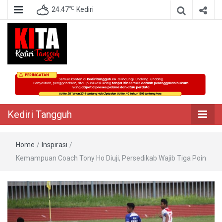
℃
24.47
Kediri
Berita Akurat Terpercaya
Kediri Tangguh
Kediri Tangguh
Home
/
Inspirasi
/
Kemampuan Coach Tony Ho Diuji, Persedikab Wajib Tiga Poin