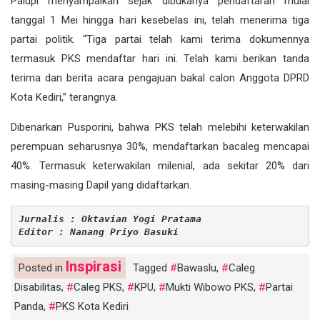
Palupi menyampaikan sejak dibukanya pendaftaran mulai
tanggal 1 Mei hingga hari kesebelas ini, telah menerima tiga
partai politik. “Tiga partai telah kami terima dokumennya
termasuk PKS mendaftar hari ini. Telah kami berikan tanda
terima dan berita acara pengajuan bakal calon Anggota DPRD
Kota Kediri,” terangnya.
Dibenarkan Pusporini, bahwa PKS telah melebihi keterwakilan
perempuan seharusnya 30%, mendaftarkan bacaleg mencapai
40%. Termasuk keterwakilan milenial, ada sekitar 20% dari
masing-masing Dapil yang didaftarkan.
Jurnalis : Oktavian Yogi Pratama
Editor : Nanang Priyo Basuki
Inspirasi
Posted in
Tagged
Bawaslu
,
Caleg
Disabilitas
,
Caleg PKS
,
KPU
,
Mukti Wibowo PKS
,
Partai
Panda
,
PKS Kota Kediri