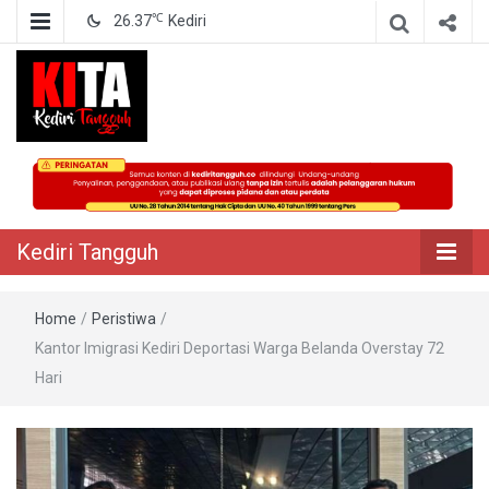
℃
26.37
Kediri
Berita Akurat Terpercaya
Kediri Tangguh
Kediri Tangguh
Home
/
Peristiwa
/
Kantor Imigrasi Kediri Deportasi Warga Belanda Overstay 72
Hari