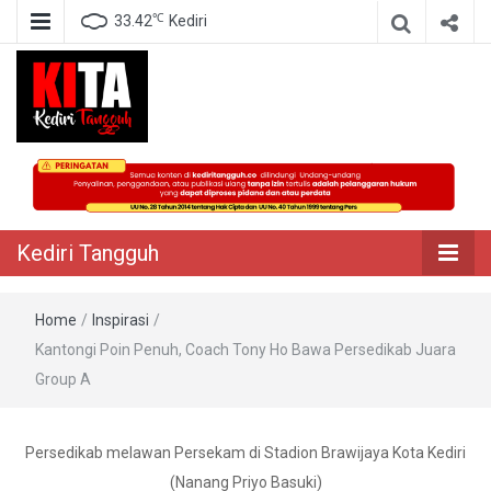
℃
33.42
Kediri
Berita Akurat Terpercaya
Kediri Tangguh
Kediri Tangguh
Home
/
Inspirasi
/
Kantongi Poin Penuh, Coach Tony Ho Bawa Persedikab Juara
Group A
Persedikab melawan Persekam di Stadion Brawijaya Kota Kediri
(Nanang Priyo Basuki)