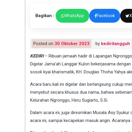
Bagikan :
WhatsApp
Facebook
X
Posted on
30 Oktober 2023
by
kediritangguh
KEDIRI
– Ribuan jamaah hadir di Lapangan Ngronggo 
Digelar Jama’ah Langgar Kulon bekerjasama dengan Pe
sosok kyai kharismatik, KH. Douglas Thoha Yahya akr
Acara baru kali ini digelar dan berlangsung cukup me
menyebut secara khusus dua nama, bahwa sebenarnya l
Kelurahan Ngronggo, Heru Sugiarto, S.Si.
Dalam acara ini, juga diresmikan Musala Asy Syukur 
acara ini, sampai kecapekan masuk angin. Acaranya 