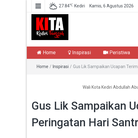
℃
27.84
Kediri
Kamis, 6 Agustus 2026
Kediri Tangguh
Berita Akurat Terpercaya
Home
Inspirasi
Peristiwa
Home
/
Inspirasi
/
Gus Lik Sampaikan Ucapan Terima
Wali Kota Kediri Abdullah Ab
Gus Lik Sampaikan Uc
Peringatan Hari Sant