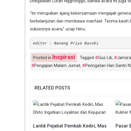
Ditegaskan Lurah Nggronggo, bahwa acara ini juga t
“Ini merupakan ajang kebersamaan mengajak generas
berkelanjutan dan membawa manfaat. Terima kasih
suksesnya acara,” ucap Heru.
editor : Nanang Priyo Basuki
Inspirasi
Posted in
Tagged
Gus Lik
,
Jama’a
Pengajian Malam Jumat
,
Peringatan Hari Santri 
RELATED POSTS
Lantik Pejabat Pemkab Kediri, Mas
Pasar B