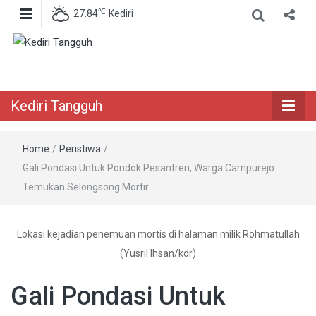
℃
27.84
Kediri
Berita Akurat Terpercaya
Kediri Tangguh
Kediri Tangguh
Home
/
Peristiwa
/
Gali Pondasi Untuk Pondok Pesantren, Warga Campurejo
Temukan Selongsong Mortir
Lokasi kejadian penemuan mortis di halaman milik Rohmatullah
(Yusril Ihsan/kdr)
Gali Pondasi Untuk