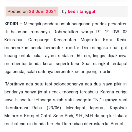
Posted on
23 Juni 2021
by
kediritangguh
KEDIRI
– Menggali pondasi untuk bangunan pondok pesantren
di halaman rumahnya, Rohmatulloh warga RT. 19 RW. 03
Kelurahan Campurejo Kecamatan Mojoroto Kota Kediri
menemukan benda berbentuk mortar. Dia mengaku saat gali
lubang untuk cakar ayam sedalam 60 cm, linggis dipakainya
membentur benda keras seperti besi. Saat diangkat terdapat
tiga benda, salah satunya berbentuk selongsong mortir.
“Mortirnya ada satu tapi selongsongnya ada dua, saya pikir ini
bendanya hanya jimat nenek moyang terdahulu. Karena curiga
saya bilang ke tetangga salah satu anggota TNI,” ujarnya saat
dikonfirmasi Rabu (23/06). Mendapat laporan, Kapolsek
Mojoroto Kompol Gatot Setio Budi, S.H., M.H datang ke lokasi.
melihat ciri-ciri benda tersebut kemudian diteruskan ke Brimob.