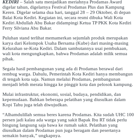
KEDIRI
– Salah satu menjadikan meriahnya Prodamas Award
digelar tahun, digelarnya Festival Prodamas Plus dan Kampung
Keren. Digelar selama dua hari, tanggal 28 – 29 Oktober, di depan
Balai Kota Kediri. Kegiatan ini, secara resmi dibuka Wali Kota
Kediri Abdullah Abu Bakar didampingi Ketua TP PKK Kota Kediri
Ferry Silviana Abu Bakar.
Puluhan stand terlihat memamerkan sejumlah produk merupakan
karya dari Kelompok Usaha Bersama (Kube) dari masing-masing
Kelurahan se-Kota Kediri. Dalam sambutannya usai pembukaan,
wali kota mengungkapkan, bahwa Prodamas adalah milik semua
pihak.
Segala hasil pembangunan yang ada di Prodamas berawal dari
rembug warga. Dahulu, Pemerintah Kota Kediri hanya membangun
di tengah kota saja. Namun melalui Prodamas, pembangunan
menjadi lebih merata hingga ke pinggir kota dan pelosok kampung.
Mulai infrastruktur, ekonomi, sosial, budaya, pendidikan, dan
kepemudaan. Bahkan beberapa pelatihan yang diusulkan dalam
Kopi Tahu juga telah diwujudkan.
“Alhamdulillah semua beres karena Prodamas. Kita sudah UHC 100
persen jadi kalau ada warga yang sakit Bapak Ibu RT tidak perlu
bingung langsung saja bawa ke rumah sakit. Pelatihan yang
diusulkan dalam Prodamas pun juga beragam dan pesertanya
semakin banyak,” ungkapnya.