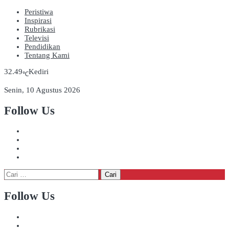
Peristiwa
Inspirasi
Rubrikasi
Televisi
Pendidikan
Tentang Kami
32.49
Kediri
℃
Senin, 10 Agustus 2026
Follow Us
Cari
untuk:
Follow Us