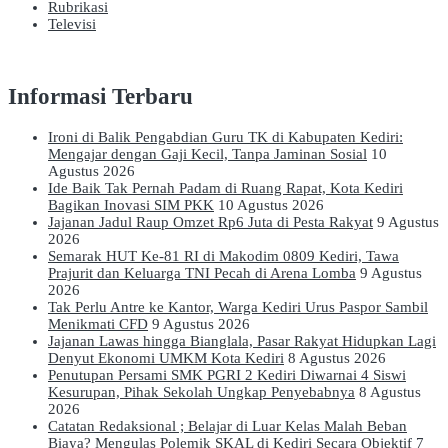
Rubrikasi
Televisi
Informasi Terbaru
Ironi di Balik Pengabdian Guru TK di Kabupaten Kediri:
Mengajar dengan Gaji Kecil, Tanpa Jaminan Sosial
10
Agustus 2026
Ide Baik Tak Pernah Padam di Ruang Rapat, Kota Kediri
Bagikan Inovasi SIM PKK
10 Agustus 2026
Jajanan Jadul Raup Omzet Rp6 Juta di Pesta Rakyat
9 Agustus
2026
Semarak HUT Ke-81 RI di Makodim 0809 Kediri, Tawa
Prajurit dan Keluarga TNI Pecah di Arena Lomba
9 Agustus
2026
Tak Perlu Antre ke Kantor, Warga Kediri Urus Paspor Sambil
Menikmati CFD
9 Agustus 2026
Jajanan Lawas hingga Bianglala, Pasar Rakyat Hidupkan Lagi
Denyut Ekonomi UMKM Kota Kediri
8 Agustus 2026
Penutupan Persami SMK PGRI 2 Kediri Diwarnai 4 Siswi
Kesurupan, Pihak Sekolah Ungkap Penyebabnya
8 Agustus
2026
Catatan Redaksional ; Belajar di Luar Kelas Malah Beban
Biaya? Mengulas Polemik SKAL di Kediri Secara Objektif
7