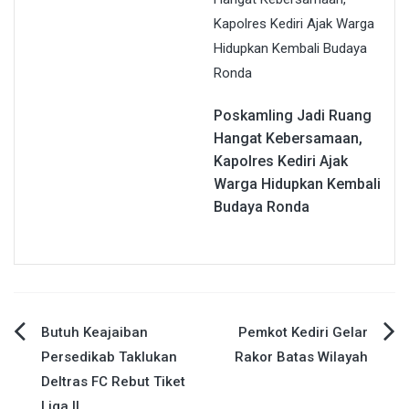
Poskamling Jadi Ruang
Hangat Kebersamaan,
Kapolres Kediri Ajak
Warga Hidupkan Kembali
Budaya Ronda
Navigasi
Butuh Keajaiban
Pemkot Kediri Gelar
Persedikab Taklukan
Rakor Batas Wilayah
pos
Deltras FC Rebut Tiket
Liga II