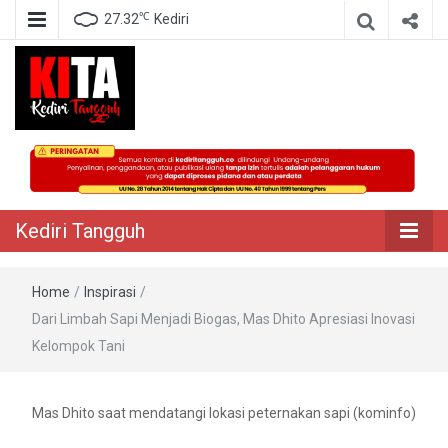
℃
27.32
Kediri
Berita Akurat Terpercaya
Kediri Tangguh
Kediri Tangguh
Home
/
Inspirasi
/
Dari Limbah Sapi Menjadi Biogas, Mas Dhito Apresiasi Inovasi
Kelompok Tani
Mas Dhito saat mendatangi lokasi peternakan sapi (kominfo)