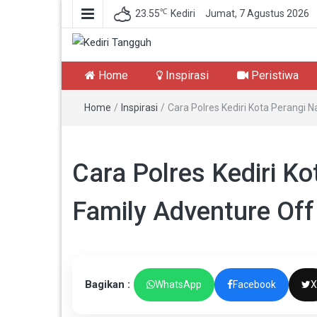
℃
23.55
Kediri
Jumat, 7 Agustus 2026
Kediri Tangguh
Berita Akurat Terpercaya
Home
Inspirasi
Peristiwa
Home
/
Inspirasi
/
Cara Polres Kediri Kota Perangi 
Cara Polres Kediri Ko
Family Adventure Of
Bagikan :
WhatsApp
Facebook
X