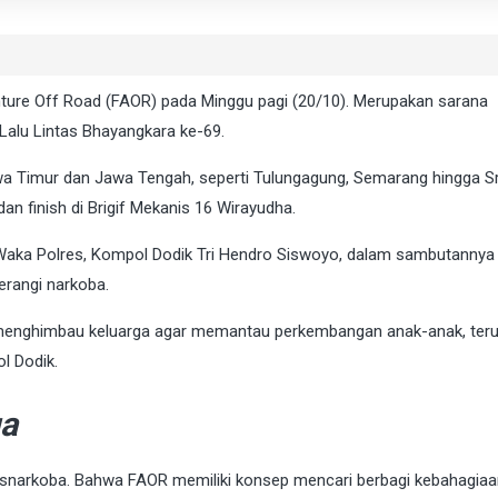
ture Off Road (FAOR) pada Minggu pagi (20/10). Merupakan sarana
Lalu Lintas Bhayangkara ke-69.
 Jawa Timur dan Jawa Tengah, seperti Tulungagung, Semarang hingga S
an finish di Brigif Mekanis 16 Wirayudha.
i Waka Polres, Kompol Dodik Tri Hendro Siswoyo, dalam sambutannya
rangi narkoba.
f menghimbau keluarga agar memantau perkembangan anak-anak, ter
l Dodik.
ga
esnarkoba. Bahwa FAOR memiliki konsep mencari berbagi kebahagiaa