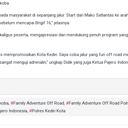
koba.
epada masyarakat di sepanjang jalur. Start dari Mako Satlantas ke ara
ebelum mencapai Brigif 16,” jelasnya.
sekaligus peserta, mengapresiasi dan mendukung penuh program yang
aligus mempromosikan Kota Kediri. Saya coba jalur yang fun off road m
 sangat menguji adrenalin,” ungkap Didik yang juga Ketua Pajero Indo
rkoba
,
Family Adventure Off Road
,
Family Adventure Off Road Pol
ajero Indonesia
,
Polres Kediri Kota