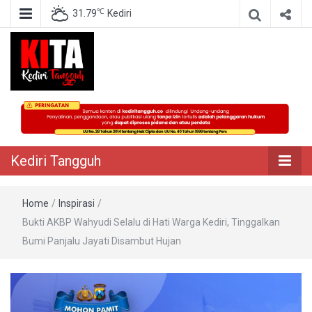
℃
31.79
Kediri
Berita Akurat Terpercaya
Kediri Tangguh
Kediri Tangguh
Home
/
Inspirasi
/
Bukti AKBP Wahyudi Selalu di Hati Warga Kediri, Tinggalkan
Bumi Panjalu Jayati Disambut Hujan