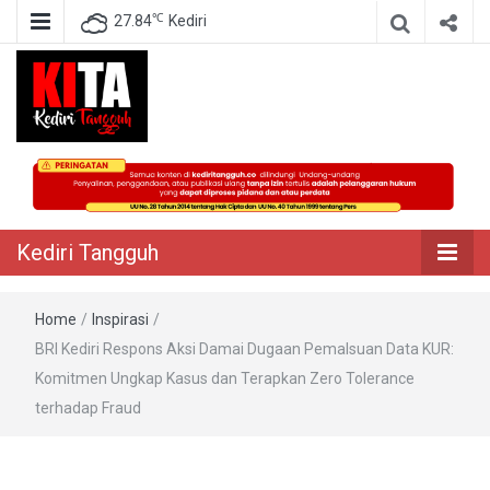
℃
27.84
Kediri
Berita Akurat Terpercaya
Kediri Tangguh
Kediri Tangguh
Home
/
Inspirasi
/
BRI Kediri Respons Aksi Damai Dugaan Pemalsuan Data KUR:
Komitmen Ungkap Kasus dan Terapkan Zero Tolerance
terhadap Fraud