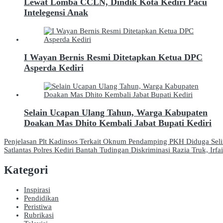
Lewat Lomba CCLN, Dindik Kota Kediri Pacu
Intelegensi Anak
I Wayan Bernis Resmi Ditetapkan Ketua DPC
Asperda Kediri
Selain Ucapan Ulang Tahun, Warga Kabupaten
Doakan Mas Dhito Kembali Jabat Bupati Kediri
Navigasi
Penjelasan Plt Kadinsos Terkait Oknum Pendamping PKH Diduga Se
Satlantas Polres Kediri Bantah Tudingan Diskriminasi Razia Truk, Ir
pos
Kategori
Inspirasi
Pendidikan
Peristiwa
Rubrikasi