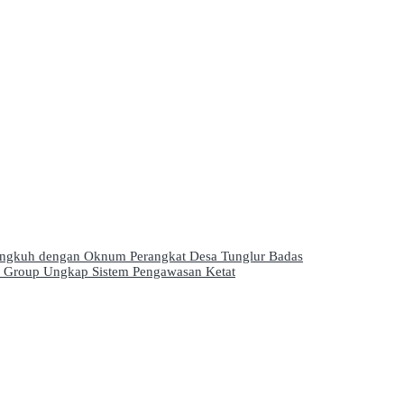
lingkuh dengan Oknum Perangkat Desa Tunglur Badas
fai Group Ungkap Sistem Pengawasan Ketat