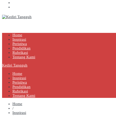
Kediri Tangguh
Berita Akurat Terpercaya
Home
Inspirasi
Peristiwa
Pendidikan
Rubrikasi
Tentang Kami
Kediri Tangguh
Home
Inspirasi
Peristiwa
Pendidikan
Rubrikasi
Tentang Kami
Home
/
Inspirasi