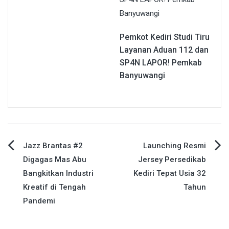
Pemkot Kediri Studi Tiru
Layanan Aduan 112 dan
SP4N LAPOR! Pemkab
Banyuwangi
Navigasi
Jazz Brantas #2
Launching Resmi
Digagas Mas Abu
Jersey Persedikab
pos
Bangkitkan Industri
Kediri Tepat Usia 32
Kreatif di Tengah
Tahun
Pandemi