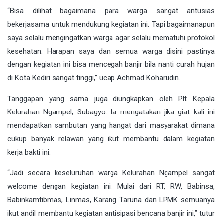
“Bisa dilihat bagaimana para warga sangat antusias
bekerjasama untuk mendukung kegiatan ini. Tapi bagaimanapun
saya selalu mengingatkan warga agar selalu mematuhi protokol
kesehatan. Harapan saya dan semua warga disini pastinya
dengan kegiatan ini bisa mencegah banjir bila nanti curah hujan
di Kota Kediri sangat tinggi,” ucap Achmad Koharudin.
Tanggapan yang sama juga diungkapkan oleh Plt Kepala
Kelurahan Ngampel, Subagyo. Ia mengatakan jika giat kali ini
mendapatkan sambutan yang hangat dari masyarakat dimana
cukup banyak relawan yang ikut membantu dalam kegiatan
kerja bakti ini.
“Jadi secara keseluruhan warga Kelurahan Ngampel sangat
welcome dengan kegiatan ini. Mulai dari RT, RW, Babinsa,
Babinkamtibmas, Linmas, Karang Taruna dan LPMK semuanya
ikut andil membantu kegiatan antisipasi bencana banjir ini,” tutur