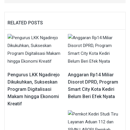
RELATED POSTS
Pengurus LKK Ngadirejo
Anggaran Rp14 Miliar
Dikukuhkan, Sukseskan
Disorot DPRD, Program
Program Digitalisasi
Smart City Kota Kediri
Makam hingga Ekonomi
Belum Beri Efek Nyata
Kreatif