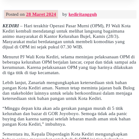
Posted on
28 Maret 2024
by
kediritangguh
KEDIRI
– Hari terakhir Operasi Pasar Murni (OPM), PJ Wali Kota
Kediri kembali mendatangi untuk melihat langsung bagaimana
animo masyarakat di Kantor Kelurahan Bujel, Kamis (28/3).
Masyarakat mulai berdatangan untuk membeli komoditas yang
dijual di OPM ini sejak pukul 07.30 WIB.
Menurut PJ Wali Kota Kediri, selama meninjau pelaksanaan OPM di
beberapa kelurahan OPM berjalan lancar, cepat dan tidak sampai ada
kerumunan. Karena pelaksanaan OPM yang tiap harinya dilakukan
di tiga titik di tiap kecamatan.
Lebih lanjut, Zanariah mengungkapkan ketersediaan stok bahan
pangan Kota Kediri aman. Namun tetap meminta jajaran baik Bulog
dan stakeholder lainnya untuk selalu berkoordinasi dalam menjaga
ketersediaan stok bahan pangan untuk Kota Kediri.
“Minggu depan kita akan ada gerakan pangan murah di 5 titik
kelurahan dan bazar di GOR Joyoboyo. Semoga tidak ada panic
buying dan karena sampai setelah lebaran masih aman stok bahan
pangan Kota Kediri,” imbuhnya.
Sementara itu, Kepala Disperdagin Kota Kediri mengungkapkan