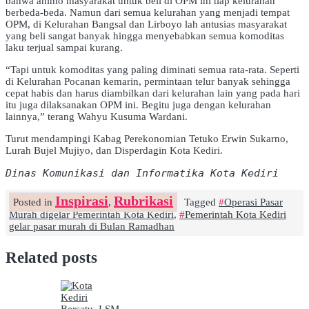
bahwa animo masyarakat untuk beli di OPM ini tiap kelurahan
berbeda-beda. Namun dari semua kelurahan yang menjadi tempat
OPM, di Kelurahan Bangsal dan Lirboyo lah antusias masyarakat
yang beli sangat banyak hingga menyebabkan semua komoditas
laku terjual sampai kurang.
“Tapi untuk komoditas yang paling diminati semua rata-rata. Seperti
di Kelurahan Pocanan kemarin, permintaan telur banyak sehingga
cepat habis dan harus diambilkan dari kelurahan lain yang pada hari
itu juga dilaksanakan OPM ini. Begitu juga dengan kelurahan
lainnya,” terang Wahyu Kusuma Wardani.
Turut mendampingi Kabag Perekonomian Tetuko Erwin Sukarno,
Lurah Bujel Mujiyo, dan Disperdagin Kota Kediri.
Dinas Komunikasi dan Informatika Kota Kediri
Inspirasi
Rubrikasi
Posted in
,
Tagged
Operasi Pasar
Murah digelar Pemerintah Kota Kediri
,
Pemerintah Kota Kediri
gelar pasar murah di Bulan Ramadhan
Related posts