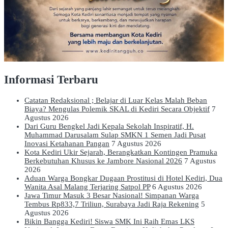
Informasi Terbaru
Catatan Redaksional ; Belajar di Luar Kelas Malah Beban
Biaya? Mengulas Polemik SKAL di Kediri Secara Objektif
7
Agustus 2026
Dari Guru Bengkel Jadi Kepala Sekolah Inspiratif, H.
Muhammad Darusalam Sulap SMKN 1 Semen Jadi Pusat
Inovasi Ketahanan Pangan
7 Agustus 2026
Kota Kediri Ukir Sejarah, Berangkatkan Kontingen Pramuka
Berkebutuhan Khusus ke Jambore Nasional 2026
7 Agustus
2026
Aduan Warga Bongkar Dugaan Prostitusi di Hotel Kediri, Dua
Wanita Asal Malang Terjaring Satpol PP
6 Agustus 2026
Jawa Timur Masuk 3 Besar Nasional! Simpanan Warga
Tembus Rp833,7 Triliun, Surabaya Jadi Raja Rekening
5
Agustus 2026
Bikin Bangga Kediri! Siswa SMK Ini Raih Emas LKS