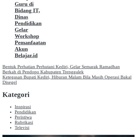
Guru di
Bidang IT,
Dinas
Pendidikan
Gelar
Workshop
Pemanfaatan
Akun
Belajar.id
Navigasi
Bentuk Perhatian Perhutani Kediri, Gelar Semarak Ramadhan
Berkah di Pendopo Kabupaten Trenggalek
pos
Ketegasan Bupati Kediri, Hiburan Malam Bila Masih Operasi Bakal
Disegel
Kategori
Inspirasi
Pendidikan
Peristiwa
Rubrikasi
Televisi