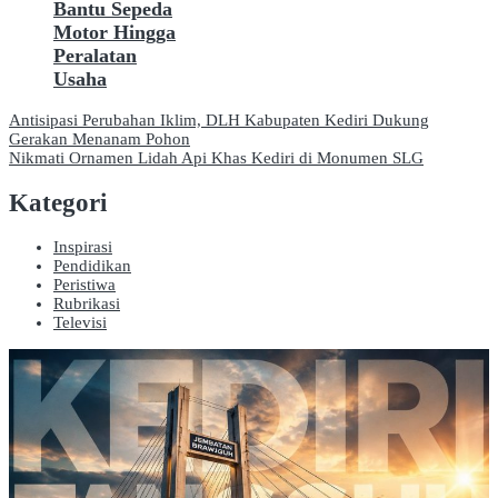
Bantu Sepeda
Motor Hingga
Peralatan
Usaha
Navigasi
Antisipasi Perubahan Iklim, DLH Kabupaten Kediri Dukung
Gerakan Menanam Pohon
pos
Nikmati Ornamen Lidah Api Khas Kediri di Monumen SLG
Kategori
Inspirasi
Pendidikan
Peristiwa
Rubrikasi
Televisi