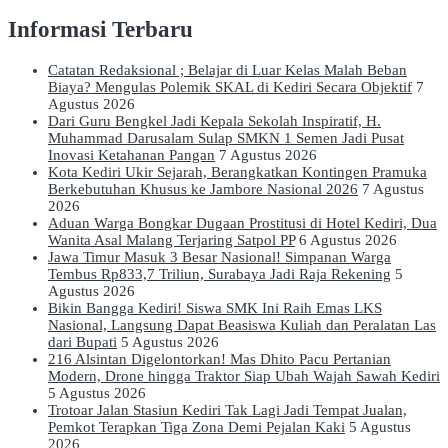
Informasi Terbaru
Catatan Redaksional ; Belajar di Luar Kelas Malah Beban
Biaya? Mengulas Polemik SKAL di Kediri Secara Objektif
7
Agustus 2026
Dari Guru Bengkel Jadi Kepala Sekolah Inspiratif, H.
Muhammad Darusalam Sulap SMKN 1 Semen Jadi Pusat
Inovasi Ketahanan Pangan
7 Agustus 2026
Kota Kediri Ukir Sejarah, Berangkatkan Kontingen Pramuka
Berkebutuhan Khusus ke Jambore Nasional 2026
7 Agustus
2026
Aduan Warga Bongkar Dugaan Prostitusi di Hotel Kediri, Dua
Wanita Asal Malang Terjaring Satpol PP
6 Agustus 2026
Jawa Timur Masuk 3 Besar Nasional! Simpanan Warga
Tembus Rp833,7 Triliun, Surabaya Jadi Raja Rekening
5
Agustus 2026
Bikin Bangga Kediri! Siswa SMK Ini Raih Emas LKS
Nasional, Langsung Dapat Beasiswa Kuliah dan Peralatan Las
dari Bupati
5 Agustus 2026
216 Alsintan Digelontorkan! Mas Dhito Pacu Pertanian
Modern, Drone hingga Traktor Siap Ubah Wajah Sawah Kediri
5 Agustus 2026
Trotoar Jalan Stasiun Kediri Tak Lagi Jadi Tempat Jualan,
Pemkot Terapkan Tiga Zona Demi Pejalan Kaki
5 Agustus
2026