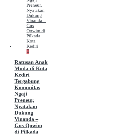
Ratusan Anak
Muda di Kota
Kediri
Tergabung
Komunitas
Ngaji
Preneur,
Nyatakan
Dukung
Vinanda –
Gus Qowim
di Pilkada