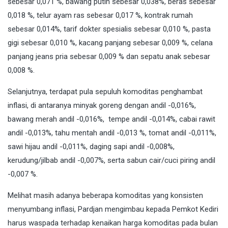
sebesar 0,071 %, bawang putih sebesar 0,038%, beras sebesar
0,018 %, telur ayam ras sebesar 0,017 %, kontrak rumah
sebesar 0,014%, tarif dokter spesialis sebesar 0,010 %, pasta
gigi sebesar 0,010 %, kacang panjang sebesar 0,009 %, celana
panjang jeans pria sebesar 0,009 % dan sepatu anak sebesar
0,008 %.
Selanjutnya, terdapat pula sepuluh komoditas penghambat
inflasi, di antaranya minyak goreng dengan andil -0,016%,
bawang merah andil -0,016%, tempe andil -0,014%, cabai rawit
andil -0,013%, tahu mentah andil -0,013 %, tomat andil -0,011%,
sawi hijau andil -0,011%, daging sapi andil -0,008%,
kerudung/jilbab andil -0,007%, serta sabun cair/cuci piring andil
-0,007 %.
Melihat masih adanya beberapa komoditas yang konsisten
menyumbang inflasi, Pardjan mengimbau kepada Pemkot Kediri
harus waspada terhadap kenaikan harga komoditas pada bulan