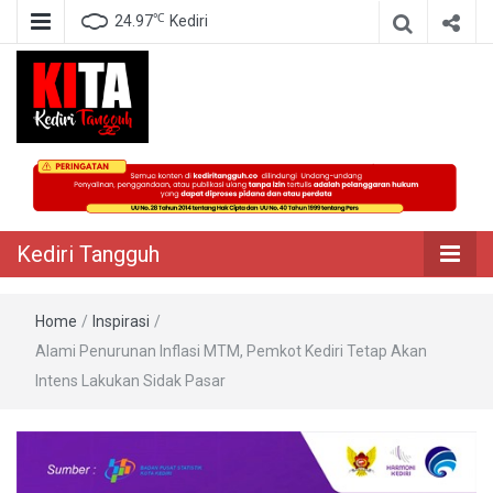
℃
24.97
Kediri
Berita Akurat Terpercaya
Kediri Tangguh
Kediri Tangguh
Home
/
Inspirasi
/
Alami Penurunan Inflasi MTM, Pemkot Kediri Tetap Akan
Intens Lakukan Sidak Pasar