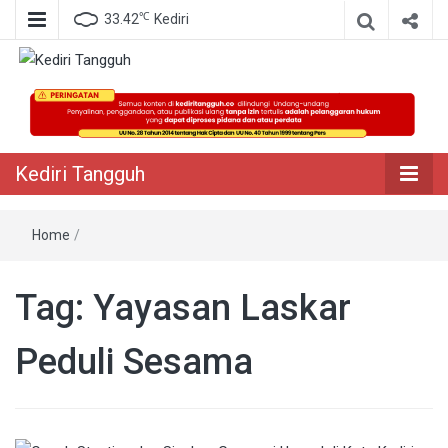
℃
33.42
Kediri
Berita Akurat Terpercaya
Kediri Tangguh
Kediri Tangguh
Home
/
Tag:
Yayasan Laskar
Peduli Sesama