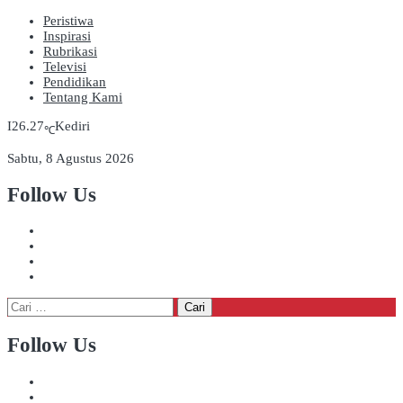
Peristiwa
Inspirasi
Rubrikasi
Televisi
Pendidikan
Tentang Kami
26.27
Kediri
℃
Sabtu, 8 Agustus 2026
Follow Us
Cari
untuk:
Follow Us