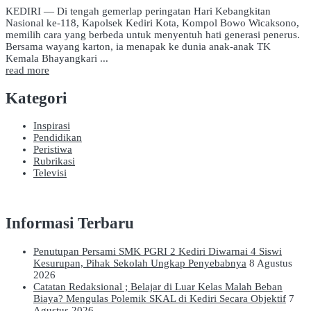
KEDIRI — Di tengah gemerlap peringatan Hari Kebangkitan
Nasional ke-118, Kapolsek Kediri Kota, Kompol Bowo Wicaksono,
memilih cara yang berbeda untuk menyentuh hati generasi penerus.
Bersama wayang karton, ia menapak ke dunia anak-anak TK
Kemala Bhayangkari ...
read more
Kategori
Inspirasi
Pendidikan
Peristiwa
Rubrikasi
Televisi
Informasi Terbaru
Penutupan Persami SMK PGRI 2 Kediri Diwarnai 4 Siswi
Kesurupan, Pihak Sekolah Ungkap Penyebabnya
8 Agustus
2026
Catatan Redaksional ; Belajar di Luar Kelas Malah Beban
Biaya? Mengulas Polemik SKAL di Kediri Secara Objektif
7
Agustus 2026