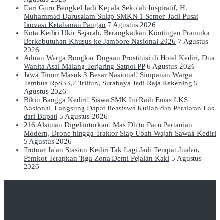
Dari Guru Bengkel Jadi Kepala Sekolah Inspiratif, H.
Muhammad Darusalam Sulap SMKN 1 Semen Jadi Pusat
Inovasi Ketahanan Pangan
7 Agustus 2026
Kota Kediri Ukir Sejarah, Berangkatkan Kontingen Pramuka
Berkebutuhan Khusus ke Jambore Nasional 2026
7 Agustus
2026
Aduan Warga Bongkar Dugaan Prostitusi di Hotel Kediri, Dua
Wanita Asal Malang Terjaring Satpol PP
6 Agustus 2026
Jawa Timur Masuk 3 Besar Nasional! Simpanan Warga
Tembus Rp833,7 Triliun, Surabaya Jadi Raja Rekening
5
Agustus 2026
Bikin Bangga Kediri! Siswa SMK Ini Raih Emas LKS
Nasional, Langsung Dapat Beasiswa Kuliah dan Peralatan Las
dari Bupati
5 Agustus 2026
216 Alsintan Digelontorkan! Mas Dhito Pacu Pertanian
Modern, Drone hingga Traktor Siap Ubah Wajah Sawah Kediri
5 Agustus 2026
Trotoar Jalan Stasiun Kediri Tak Lagi Jadi Tempat Jualan,
Pemkot Terapkan Tiga Zona Demi Pejalan Kaki
5 Agustus
2026
Kediri Tangguh
Independen – Tegas – Berimbang