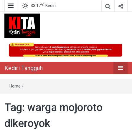
℃
33.17
Kediri
Berita Akurat Terpercaya
Kediri Tangguh
Kediri Tangguh
Home
/
Tag:
warga mojoroto
dikeroyok