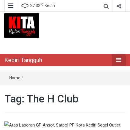
℃
27.32
Kediri
Berita Akurat Terpercaya
Kediri Tangguh
Kediri Tangguh
Home
/
Tag:
The H Club