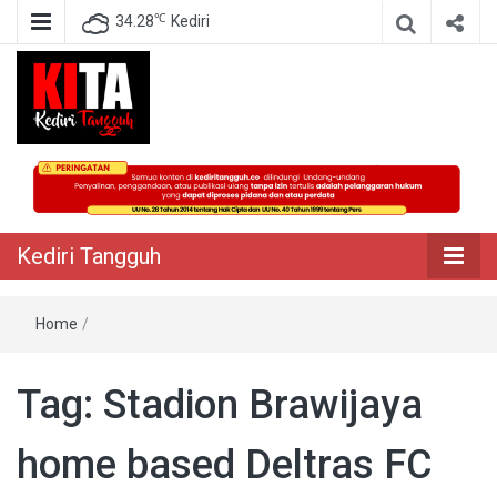
℃
34.28
Kediri
Berita Akurat Terpercaya
Kediri Tangguh
Kediri Tangguh
Home
/
Tag:
Stadion Brawijaya
home based Deltras FC