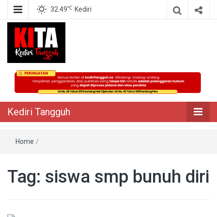
℃
32.49
Kediri
Berita Akurat Terpercaya
Kediri Tangguh
Kediri Tangguh
Home
/
Tag:
siswa smp bunuh diri