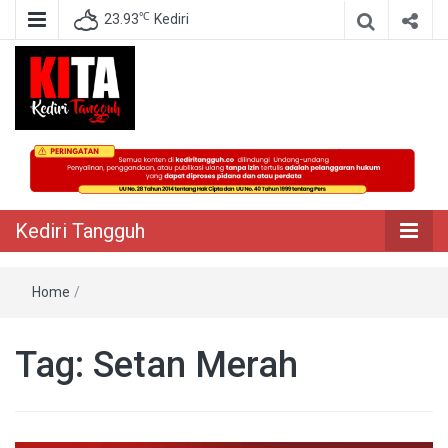
℃
23.93
Kediri
Berita Akurat Terpercaya
Kediri Tangguh
Kediri Tangguh
Home
/
Tag:
Setan Merah