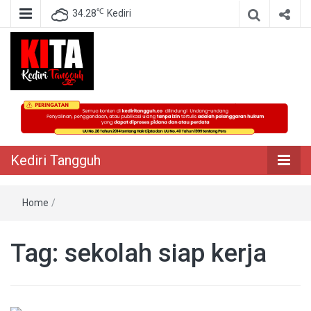
℃
34.28
Kediri
Berita Akurat Terpercaya
Kediri Tangguh
Kediri Tangguh
Home
/
Tag:
sekolah siap kerja