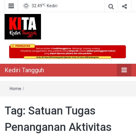
℃
32.49
Kediri
Berita Akurat Terpercaya
Kediri Tangguh
Kediri Tangguh
Home
/
Tag:
Satuan Tugas
Penanganan Aktivitas