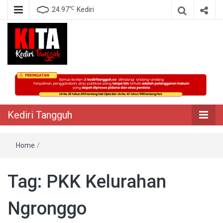
℃
24.97
Kediri
Berita Akurat Terpercaya
Kediri Tangguh
Kediri Tangguh
Home
/
Tag:
PKK Kelurahan
Ngronggo