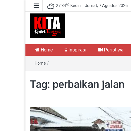
℃
27.84
Kediri
Jumat, 7 Agustus 2026
Kediri Tangguh
Berita Akurat Terpercaya
Home
Inspirasi
Peristiwa
Home
/
Tag:
perbaikan jalan