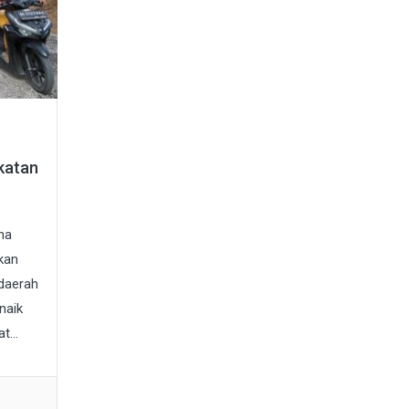
gkatan
na
kan
 daerah
naik
t...