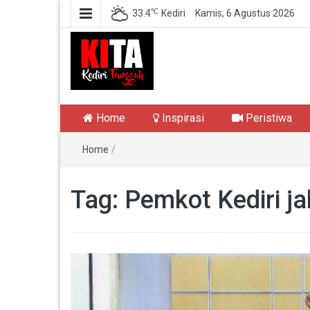
℃
33.4
Kediri
Kamis, 6 Agustus 2026
Kediri Tangguh
Berita Akurat Terpercaya
Home
Inspirasi
Peristiwa
Home
/
Tag:
Pemkot Kediri j