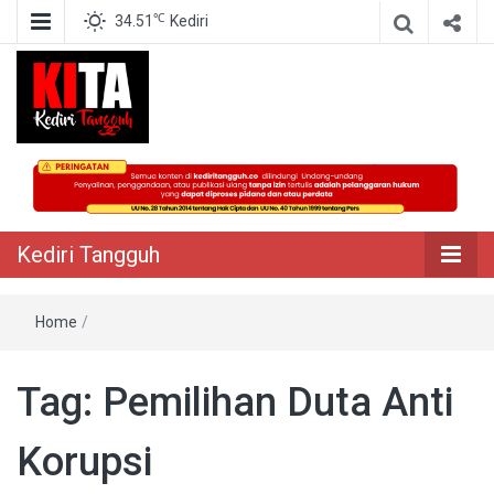
℃
34.51
Kediri
Berita Akurat Terpercaya
Kediri Tangguh
Kediri Tangguh
Home
/
Tag:
Pemilihan Duta Anti
Korupsi