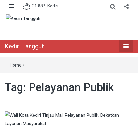
℃
21.88
Kediri
Berita Akurat Terpercaya
Kediri Tangguh
Kediri Tangguh
Home
/
Tag:
Pelayanan Publik