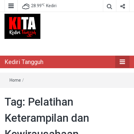
℃
28.99
Kediri
Berita Akurat Terpercaya
Kediri Tangguh
Kediri Tangguh
Home
/
Tag:
Pelatihan
Keterampilan dan