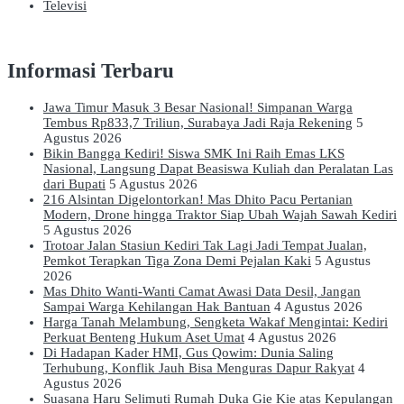
Televisi
Informasi Terbaru
Jawa Timur Masuk 3 Besar Nasional! Simpanan Warga
Tembus Rp833,7 Triliun, Surabaya Jadi Raja Rekening
5
Agustus 2026
Bikin Bangga Kediri! Siswa SMK Ini Raih Emas LKS
Nasional, Langsung Dapat Beasiswa Kuliah dan Peralatan Las
dari Bupati
5 Agustus 2026
216 Alsintan Digelontorkan! Mas Dhito Pacu Pertanian
Modern, Drone hingga Traktor Siap Ubah Wajah Sawah Kediri
5 Agustus 2026
Trotoar Jalan Stasiun Kediri Tak Lagi Jadi Tempat Jualan,
Pemkot Terapkan Tiga Zona Demi Pejalan Kaki
5 Agustus
2026
Mas Dhito Wanti-Wanti Camat Awasi Data Desil, Jangan
Sampai Warga Kehilangan Hak Bantuan
4 Agustus 2026
Harga Tanah Melambung, Sengketa Wakaf Mengintai: Kediri
Perkuat Benteng Hukum Aset Umat
4 Agustus 2026
Di Hadapan Kader HMI, Gus Qowim: Dunia Saling
Terhubung, Konflik Jauh Bisa Menguras Dapur Rakyat
4
Agustus 2026
Suasana Haru Selimuti Rumah Duka Gie Kie atas Kepulangan