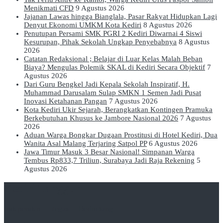
Menikmati CFD
9 Agustus 2026
Jajanan Lawas hingga Bianglala, Pasar Rakyat Hidupkan Lagi
Denyut Ekonomi UMKM Kota Kediri
8 Agustus 2026
Penutupan Persami SMK PGRI 2 Kediri Diwarnai 4 Siswi
Kesurupan, Pihak Sekolah Ungkap Penyebabnya
8 Agustus
2026
Catatan Redaksional ; Belajar di Luar Kelas Malah Beban
Biaya? Mengulas Polemik SKAL di Kediri Secara Objektif
7
Agustus 2026
Dari Guru Bengkel Jadi Kepala Sekolah Inspiratif, H.
Muhammad Darusalam Sulap SMKN 1 Semen Jadi Pusat
Inovasi Ketahanan Pangan
7 Agustus 2026
Kota Kediri Ukir Sejarah, Berangkatkan Kontingen Pramuka
Berkebutuhan Khusus ke Jambore Nasional 2026
7 Agustus
2026
Aduan Warga Bongkar Dugaan Prostitusi di Hotel Kediri, Dua
Wanita Asal Malang Terjaring Satpol PP
6 Agustus 2026
Jawa Timur Masuk 3 Besar Nasional! Simpanan Warga
Tembus Rp833,7 Triliun, Surabaya Jadi Raja Rekening
5
Agustus 2026
Kediri Tangguh
Independen – Tegas – Berimbang