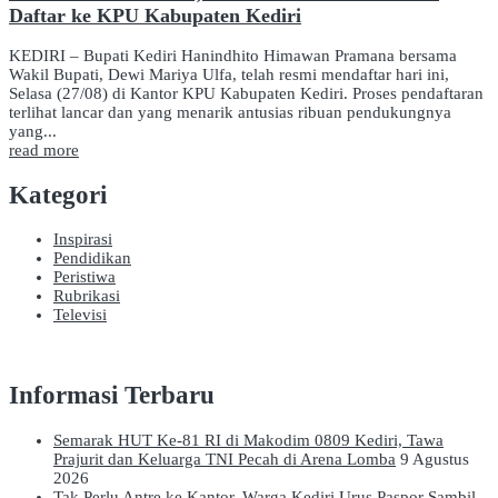
Daftar ke KPU Kabupaten Kediri
KEDIRI – Bupati Kediri Hanindhito Himawan Pramana bersama
Wakil Bupati, Dewi Mariya Ulfa, telah resmi mendaftar hari ini,
Selasa (27/08) di Kantor KPU Kabupaten Kediri. Proses pendaftaran
terlihat lancar dan yang menarik antusias ribuan pendukungnya
yang...
read more
Kategori
Inspirasi
Pendidikan
Peristiwa
Rubrikasi
Televisi
Informasi Terbaru
Semarak HUT Ke-81 RI di Makodim 0809 Kediri, Tawa
Prajurit dan Keluarga TNI Pecah di Arena Lomba
9 Agustus
2026
Tak Perlu Antre ke Kantor, Warga Kediri Urus Paspor Sambil