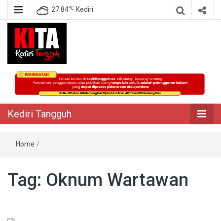
℃
27.84
Kediri
Berita Akurat Terpercaya
Kediri Tangguh
Kediri Tangguh
Home
/
Tag:
Oknum Wartawan