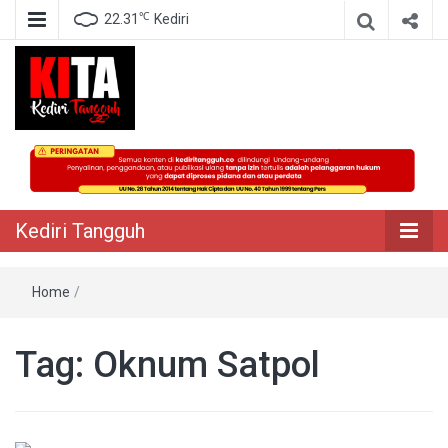
℃
22.31
Kediri
Berita Akurat Terpercaya
Kediri Tangguh
Kediri Tangguh
Home
/
Tag:
Oknum Satpol