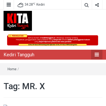
℃
34.28
Kediri
Berita Akurat Terpercaya
Kediri Tangguh
Kediri Tangguh
Home
/
Tag:
MR. X