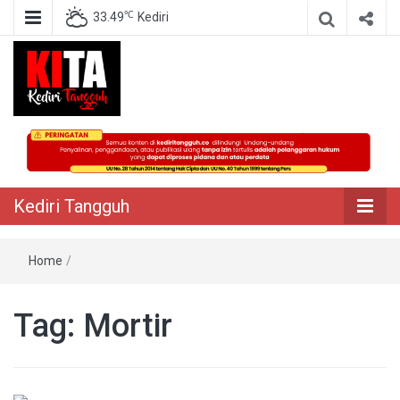
℃
33.49
Kediri
Berita Akurat Terpercaya
Kediri Tangguh
Kediri Tangguh
Home
/
Tag:
Mortir