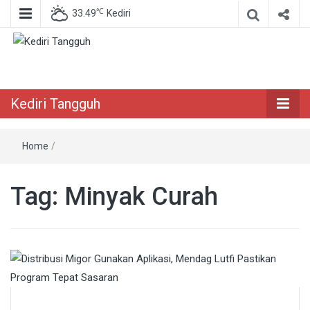
℃
33.49
Kediri
Berita Akurat Terpercaya
Kediri Tangguh
Kediri Tangguh
Home
/
Tag:
Minyak Curah