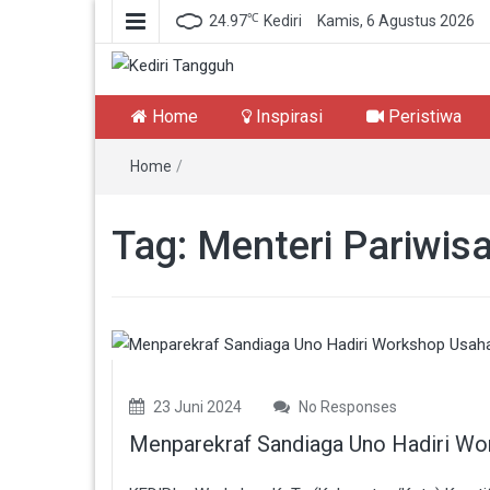
℃
24.97
Kediri
Kamis, 6 Agustus 2026
Kediri Tangguh
Berita Akurat Terpercaya
Home
Inspirasi
Peristiwa
Home
/
Tag:
Menteri Pariwis
23 Juni 2024
No Responses
Menparekraf Sandiaga Uno Hadiri Wor