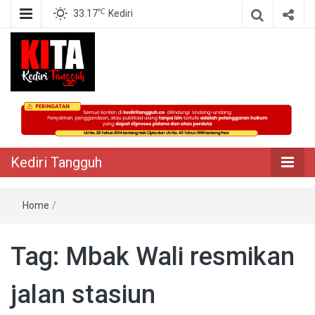
℃
33.17
Kediri
Berita Akurat Terpercaya
Kediri Tangguh
Kediri Tangguh
Home
/
Tag:
Mbak Wali resmikan
jalan stasiun