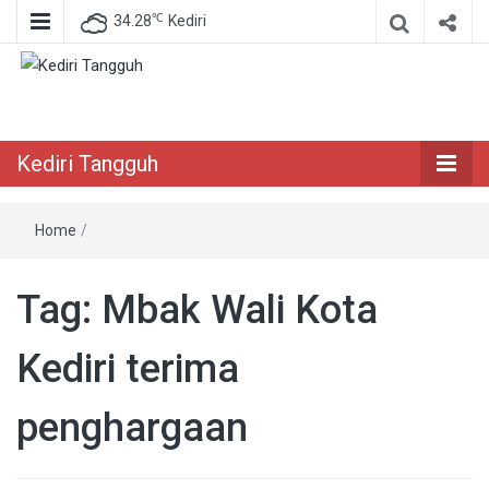
℃
34.28
Kediri
Berita Akurat Terpercaya
Kediri Tangguh
Kediri Tangguh
Home
/
Tag:
Mbak Wali Kota
Kediri terima
penghargaan