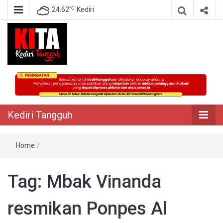
℃
24.62
Kediri
Berita Akurat Terpercaya
Kediri Tangguh
Kediri Tangguh
Home
/
Tag:
Mbak Vinanda
resmikan Ponpes Al