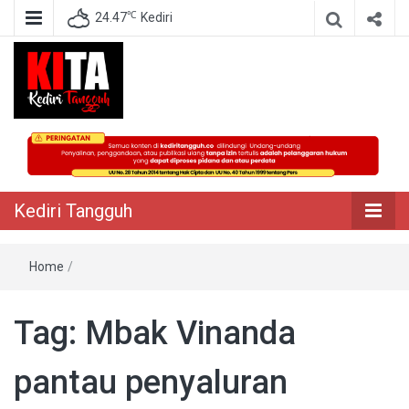
℃
24.47
Kediri
Berita Akurat Terpercaya
Kediri Tangguh
Kediri Tangguh
Home
/
Tag:
Mbak Vinanda
pantau penyaluran