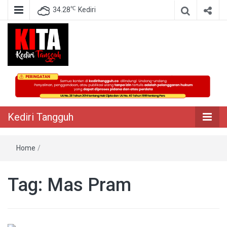
℃
34.28
Kediri
Berita Akurat Terpercaya
Kediri Tangguh
Kediri Tangguh
Home
/
Tag:
Mas Pram