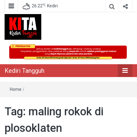
℃
26.22
Kediri
Berita Akurat Terpercaya
Kediri Tangguh
Kediri Tangguh
Home
/
Tag:
maling rokok di
plosoklaten