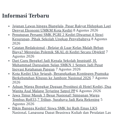
Informasi Terbaru
Jajanan Lawas hingga Bianglala, Pasar Rakyat Hidupkan Lagi
Denyut Ekonomi UMKM Kota Kediri
8 Agustus 2026
Penutupan Persami SMK PGRI 2 Kediri Diwarnai 4 Siswi
Kesurupan, Pihak Sekolah Ungkap Penyebabnya
8 Agustus
2026
Catatan Redaksional ; Belajar di Luar Kelas Malah Beban
Biaya? Mengulas Polemik SKAL di Kediri Secara Objektif
7
Agustus 2026
Dari Guru Bengkel Jadi Kepala Sekolah Inspiratif, H.
Muhammad Darusalam Sulap SMKN 1 Semen Jadi Pusat
Inovasi Ketahanan Pangan
7 Agustus 2026
Kota Kediri Ukir Sejarah, Berangkatkan Kontingen Pramuka
Berkebutuhan Khusus ke Jambore Nasional 2026
7 Agustus
2026
Aduan Warga Bongkar Dugaan Prostitusi di Hotel Kediri, Dua
Wanita Asal Malang Terjaring Satpol PP
6 Agustus 2026
Jawa Timur Masuk 3 Besar Nasional! Simpanan Warga
Tembus Rp833,7 Triliun, Surabaya Jadi Raja Rekening
5
Agustus 2026
Bikin Bangga Kediri! Siswa SMK Ini Raih Emas LKS
Nasional, Langsung Dapat Beasiswa Kuliah dan Peralatan Las