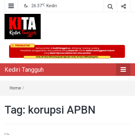
℃
26.37
Kediri
Berita Akurat Terpercaya
Kediri Tangguh
Kediri Tangguh
Home
/
Tag:
korupsi APBN